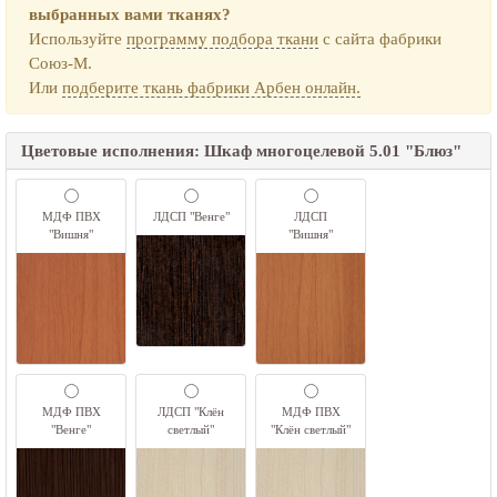
выбранных вами тканях?
Используйте
программу подбора ткани
с сайта фабрики
Союз-М.
Или
подберите ткань фабрики Арбен онлайн.
Цветовые исполнения: Шкаф многоцелевой 5.01 "Блюз"
МДФ ПВХ
ЛДСП "Венге"
ЛДСП
"Вишня"
"Вишня"
МДФ ПВХ
ЛДСП "Клён
МДФ ПВХ
"Венге"
светлый"
"Клён светлый"