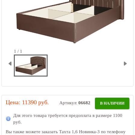
1 / 1
Цена: 11390 руб.
Артикул:
06682
В НАЛИЧИИ
Для этого товара требуется предоплата в размере
1100
руб.
Вы также можете заказать Тахта 1,6 Новинка-3 по телефону