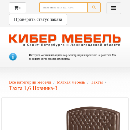
0
Проверить статус заказа
Интернет магазин находится на реконструкции и временно не работает. Мы
сообщим, когда он откроется снова.
Все категории мебели
Мягкая мебель
Тахты
Тахта 1,6 Новинка-3