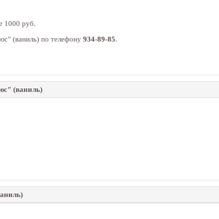
ре
1000
руб.
юс" (ваниль) по телефону
934-89-85
.
юс" (ваниль)
ваниль)