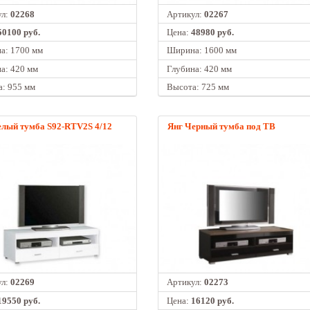
ул:
02268
Артикул:
02267
50100 руб.
Цена:
48980 руб.
а: 1700 мм
Ширина: 1600 мм
а: 420 мм
Глубина: 420 мм
: 955 мм
Высота: 725 мм
елый тумба S92-RTV2S 4/12
Янг Черный тумба под ТВ
ул:
02269
Артикул:
02273
19550 руб.
Цена:
16120 руб.