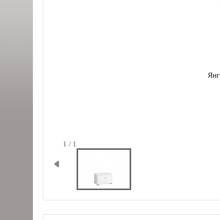
Янг
1 / 1