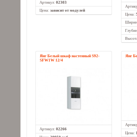
Артикул:
02303
Артик
Цена:
зависит от модулей
Цена:
Ширин
Глубин
Высота
Янг Белый шкаф настенный S92-
Янг Б
SFW1W 12/4
Артик
Артикул:
02266
Цена: