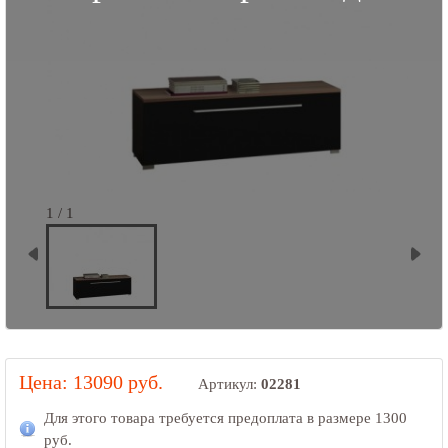
1 / 1
Цена: 13090 руб.
Артикул:
02281
Для этого товара требуется предоплата в размере
1300
руб.